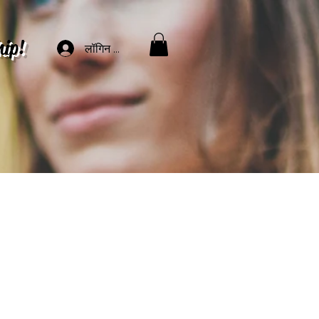
hip!
लॉगिन करें