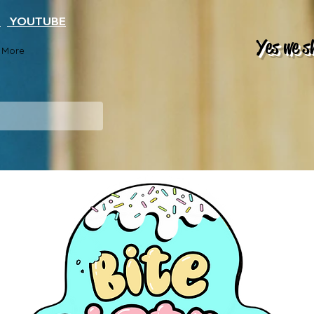
K
YOUTUBE
Yes we s
More